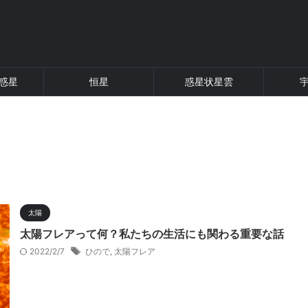
惑星
恒星
惑星状星雲
太陽
太陽フレアって何？私たちの生活にも関わる重要な話
2022/2/7
ひので
,
太陽フレア