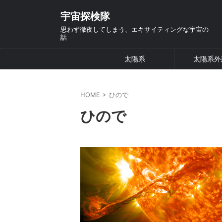
宇宙探検隊
思わず徹夜してしまう、エキサイティングな宇宙の
話
太陽系
太陽系外
HOME
>
ひので
ひので