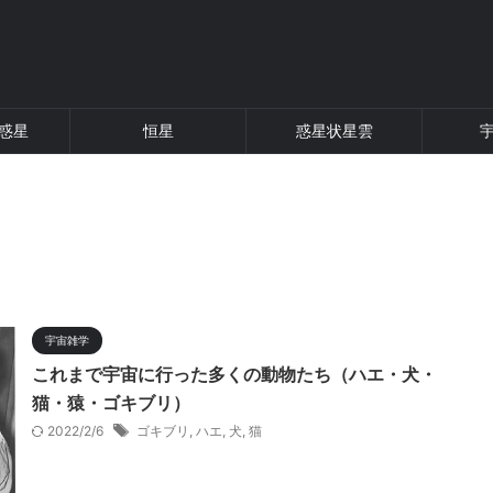
惑星
恒星
惑星状星雲
宇宙雑学
これまで宇宙に行った多くの動物たち（ハエ・犬・
猫・猿・ゴキブリ）
2022/2/6
ゴキブリ
,
ハエ
,
犬
,
猫