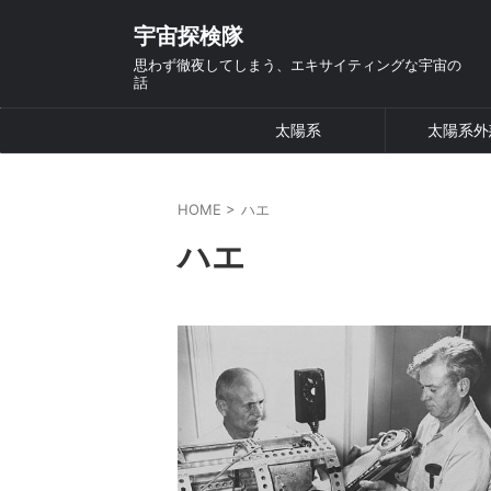
宇宙探検隊
思わず徹夜してしまう、エキサイティングな宇宙の
話
太陽系
太陽系外
HOME
>
ハエ
ハエ