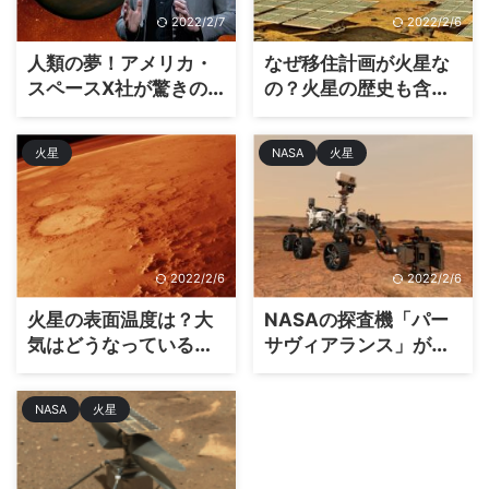
2022/2/7
2022/2/6
人類の夢！アメリカ・
なぜ移住計画が火星な
スペースX社が驚きの
の？火星の歴史も含め
火星移住計画が発表
てわかりやすく解説
火星
NASA
火星
2022/2/6
2022/2/6
火星の表面温度は？大
NASAの探査機「パー
気はどうなっている
サヴィアランス」が火
の？
星に無事に到着
NASA
火星