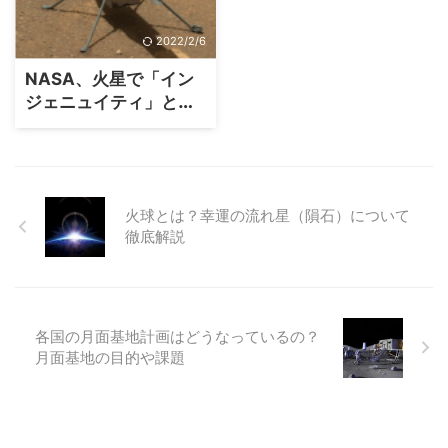
2022/2/6
NASA、火星で「イン
ジェニュイティ」とい
うヘリコプターの飛行
に成功
火球とは？幸運の流れ星（隕石）について
徹底解説
各国の月面基地計画はどうなっているの？
月面基地の目的や課題