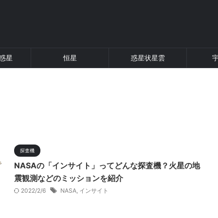
惑星
恒星
惑星状星雲
探査機
NASAの「インサイト」ってどんな探査機？火星の地
震観測などのミッションを紹介
2022/2/6
NASA
,
インサイト