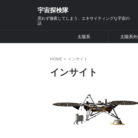
宇宙探検隊
思わず徹夜してしまう、エキサイティングな宇宙の
話
太陽系
太陽系外
HOME
>
インサイト
インサイト