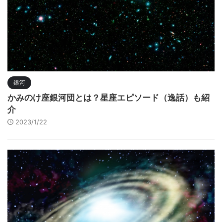
銀河
かみのけ座銀河団とは？星座エピソード（逸話）も紹
介
2023/1/22