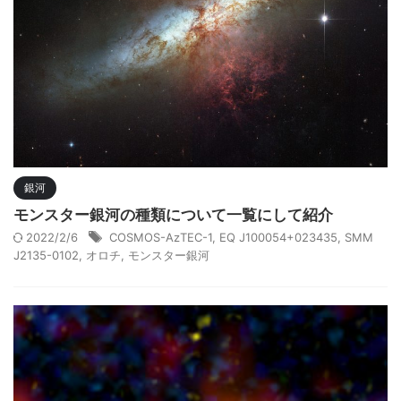
銀河
モンスター銀河の種類について一覧にして紹介
2022/2/6
COSMOS-AzTEC-1
,
EQ J100054+023435
,
SMM
J2135-0102
,
オロチ
,
モンスター銀河