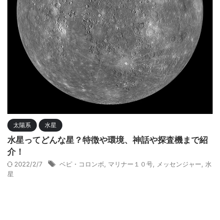
太陽系
水星
水星ってどんな星？特徴や環境、神話や探査機まで紹
介！
2022/2/7
ベピ・コロンボ
,
マリナー１０号
,
メッセンジャー
,
水
星