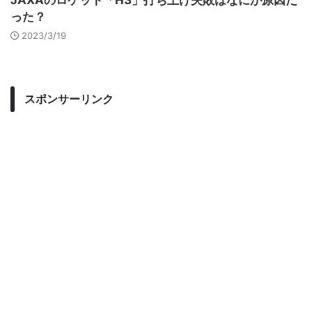
JAXAのロケット「H3」打ち上げ失敗はなにが原因だ
った？
2023/3/19
スポンサーリンク