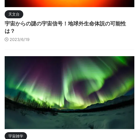
天文台
宇宙からの謎の宇宙信号！地球外生命体説の可能性
は？
2023/6/19
宇宙雑学