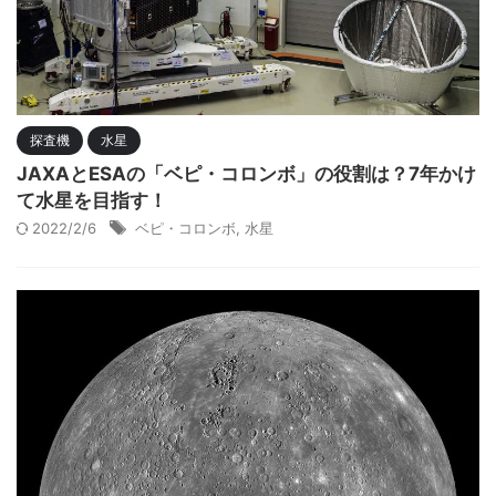
探査機
水星
JAXAとESAの「ベピ・コロンボ」の役割は？7年かけ
て水星を目指す！
2022/2/6
ベピ・コロンボ
,
水星