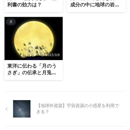
利書の効力は？
成分の中に地球の岩石
も含まれていた？常時
展示されている場所ま
月
で紹介
2022/3/6
東洋に伝わる「月のう
さぎ」の伝承と月兎の
形が出来た経緯
【地球外資源】宇宙資源の小惑星を利用で
きる？