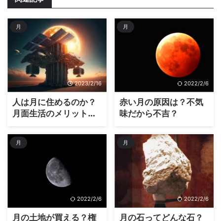
月
月
2023/2/16
2022/2/6
人は月に住めるのか？
赤い月の原因は？不気
月面生活のメリットと
味だから不吉？
デメリット
月
月
2022/2/6
2022/2/6
月の土地が買える？権
月の石ってどんな石？