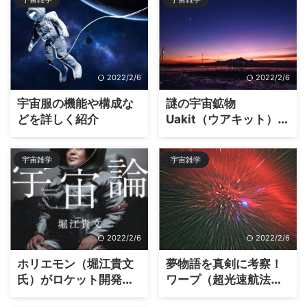
2022/2/6
2022/2/6
宇宙服の機能や構成な
謎の宇宙鉱物
どを詳しく紹介
Uakit（ウアキット）と
は？
宇宙雑学
宇宙雑学
2022/2/6
2022/2/6
ホリエモン（堀江貴文
夢物語を真剣に考察！
氏）がロケット開発、
ワープ（超光速航法）
過程や成果、実績は？
についてのお話