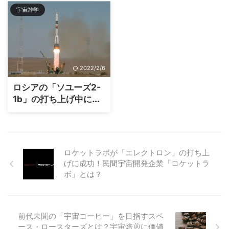
宇宙雑学
2022/2/6
ロシアの「ソユーズ2-
1b」の打ち上げ中に雷
が！？落雷は大丈夫な
の？
ロケットラボが「エレクトロン」の打ち上
げに成功！民間宇宙開発企業「ロケットラ
ボ」とは？
前代未聞の「宇宙コーヒー」を目指すスペ
ース・ロースターズとは？宇宙焙煎に価値