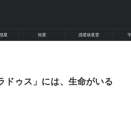
惑星
恒星
惑星状星雲
ラドゥス」には、生命がいる