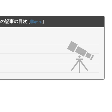
この記事の目次
[
非表示
]