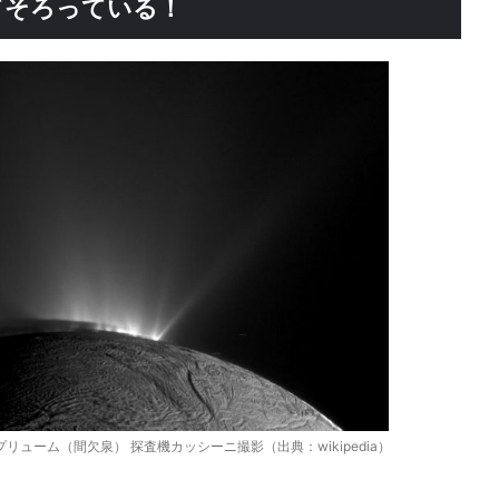
てそろっている！
ューム（間欠泉） 探査機カッシーニ撮影（出典：wikipedia）