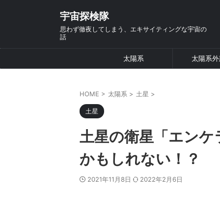
宇宙探検隊
思わず徹夜してしまう、エキサイティングな宇宙の
話
太陽系
太陽系外
HOME
>
太陽系
>
土星
>
土星
土星の衛星「エンケ
かもしれない！？
2021年11月8日
2022年2月6日